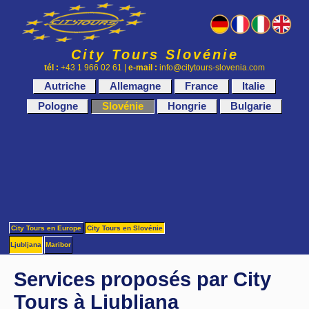
City Tours Slovénie
tél :
+43 1 966 02 61 |
e-mail :
info@citytours-slovenia.com
Autriche
Allemagne
France
Italie
Pologne
Slovénie
Hongrie
Bulgarie
City Tours en Europe
City Tours en Slovénie
Ljubljana
Maribor
Services proposés par City
Tours à Ljubljana