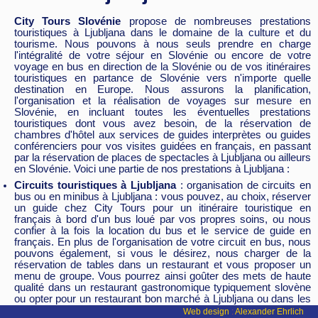
City Tours Slovénie
propose de nombreuses prestations
touristiques à Ljubljana dans le domaine de la culture et du
tourisme. Nous pouvons à nous seuls prendre en charge
l'intégralité de votre séjour en Slovénie ou encore de votre
voyage en bus en direction de la Slovénie ou de vos itinéraires
touristiques en partance de Slovénie vers n'importe quelle
destination en Europe. Nous assurons la planification,
l'organisation et la réalisation de voyages sur mesure en
Slovénie, en incluant toutes les éventuelles prestations
touristiques dont vous avez besoin, de la réservation de
chambres d'hôtel aux services de guides interprètes ou guides
conférenciers pour vos visites guidées en français, en passant
par la réservation de places de spectacles à Ljubljana ou ailleurs
en Slovénie. Voici une partie de nos prestations à Ljubljana :
Circuits touristiques à Ljubljana
: organisation de circuits en
bus ou en minibus à Ljubljana : vous pouvez, au choix, réserver
un guide chez City Tours pour un itinéraire touristique en
français à bord d'un bus loué par vos propres soins, ou nous
confier à la fois la location du bus et le service de guide en
français. En plus de l'organisation de votre circuit en bus, nous
pouvons également, si vous le désirez, nous charger de la
réservation de tables dans un restaurant et vous proposer un
menu de groupe. Vous pourrez ainsi goûter des mets de haute
qualité dans un restaurant gastronomique typiquement slovène
ou opter pour un restaurant bon marché à Ljubljana ou dans les
environs.
Web design
:
Alexander Ehrlich